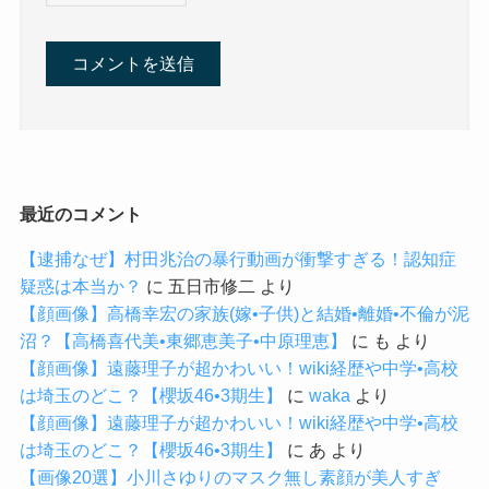
最近のコメント
【逮捕なぜ】村田兆治の暴行動画が衝撃すぎる！認知症
疑惑は本当か？
に
五日市修二
より
【顔画像】高橋幸宏の家族(嫁•子供)と結婚•離婚•不倫が泥
沼？【高橋喜代美•東郷恵美子•中原理恵】
に
も
より
【顔画像】遠藤理子が超かわいい！wiki経歴や中学•高校
は埼玉のどこ？【櫻坂46•3期生】
に
waka
より
【顔画像】遠藤理子が超かわいい！wiki経歴や中学•高校
は埼玉のどこ？【櫻坂46•3期生】
に
あ
より
【画像20選】小川さゆりのマスク無し素顔が美人すぎ