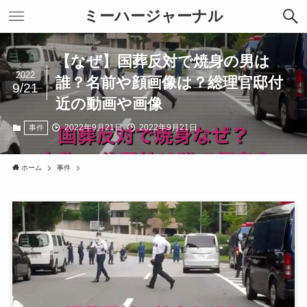
ミーハージャーナル
【なぜ】国葬反対で焼身の男は
2022
誰？名前や顔画像は？総理官邸付
9/21
近の動画や画像
2022年9月21日
2022年9月21日
事件
ホーム
事件