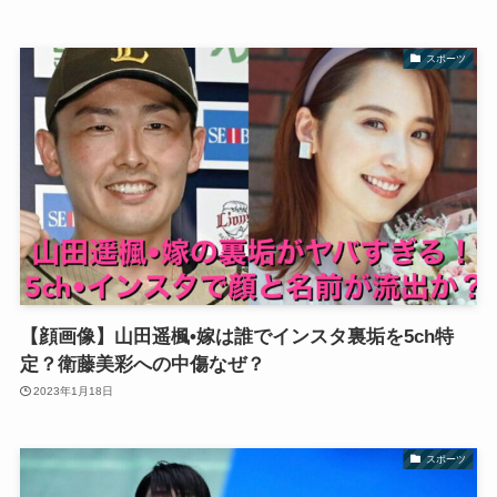
スポーツ
【顔画像】山田遥楓•嫁は誰でインスタ裏垢を5ch特
定？衛藤美彩への中傷なぜ？
2023年1月18日
スポーツ