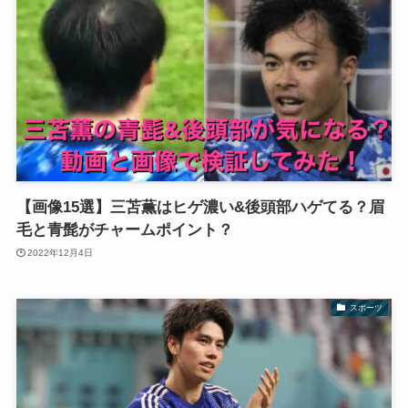
【画像15選】三苫薫はヒゲ濃い&後頭部ハゲてる？眉
毛と青髭がチャームポイント？
2022年12月4日
スポーツ