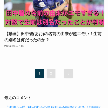
【動画】田中碧(あお)の名前の由来が超エモい！生前
の別名は何だったのか？
2022年12月4日
1
2
...
5
最近のコメント
【逮捕なぜ】村田兆治の暴行動画が衝撃すぎる！認知症