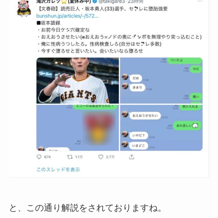
と、この通り解説をされておりますね。