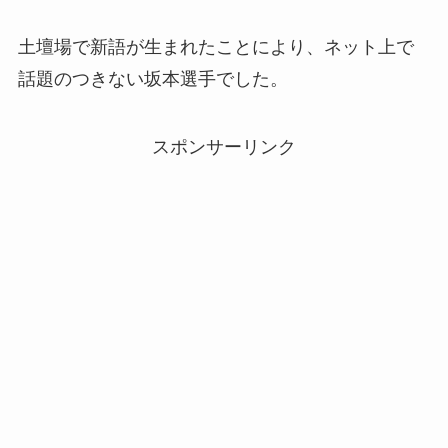
土壇場で新語が生まれたことにより、ネット上で
話題のつきない坂本選手でした。
スポンサーリンク