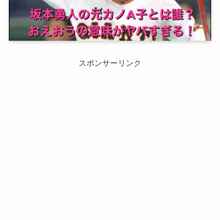
スポンサーリンク