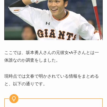
ここでは、坂本勇人さんの元彼女•A子さんとは一
体誰なのか調査をしました。
現時点では文春で明かされている情報をまとめる
と、以下の通りです。