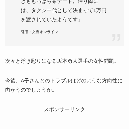
きももっぱら家デート。帰り際に
は、タクシー代として決まって1万円
を渡されていたようです」
引用：文春オンライン
次々と浮き彫りになる坂本勇人選手の女性問題。
今後、A子さんとのトラブルはどのような方向性に
向かうのでしょうか。
スポンサーリンク