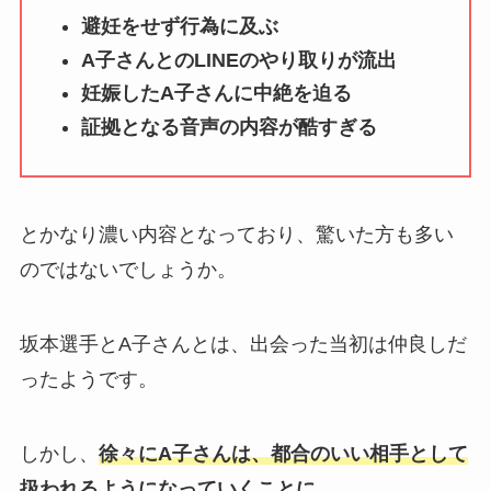
避妊をせず行為に及ぶ
A子さんとのLINEのやり取りが流出
妊娠したA子さんに中絶を迫る
証拠となる音声の内容が酷すぎる
とかなり濃い内容となっており、驚いた方も多い
のではないでしょうか。
坂本選手とA子さんとは、出会った当初は仲良しだ
ったようです。
しかし、
徐々にA子さんは、都合のいい相手として
扱われるようになっていくことに
。