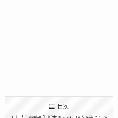
目次
【音声動画】坂本勇人が元彼女A子にした