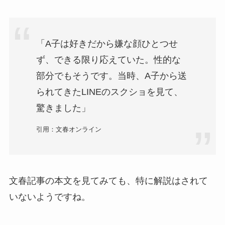
「A子は好きだから嫌な顔ひとつせ
ず、できる限り応えていた。性的な
部分でもそうです。当時、A子から送
られてきたLINEのスクショを見て、
驚きました」
引用：文春オンライン
文春記事の本文を見てみても、特に解説はされて
いないようですね。