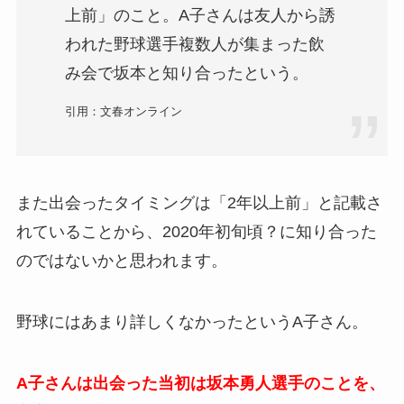
上前」のこと。A子さんは友人から誘
われた野球選手複数人が集まった飲
み会で坂本と知り合ったという。
引用：文春オンライン
また出会ったタイミングは「2年以上前」と記載さ
れていることから、2020年初旬頃？に知り合った
のではないかと思われます。
野球にはあまり詳しくなかったというA子さん。
A子さんは出会った当初は坂本勇人選手のことを、