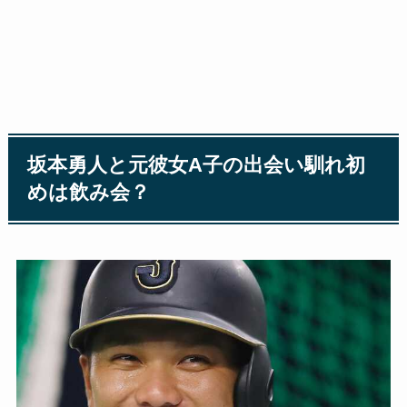
坂本勇人と元彼女A子の出会い馴れ初
めは飲み会？