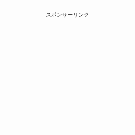
スポンサーリンク