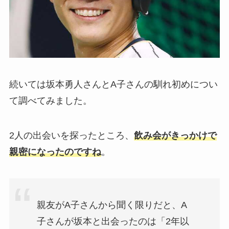
続いては坂本勇人さんとA子さんの馴れ初めについ
て調べてみました。
2人の出会いを探ったところ、
飲み会がきっかけで
親密になったのですね
。
親友がA子さんから聞く限りだと、A
子さんが坂本と出会ったのは「2年以