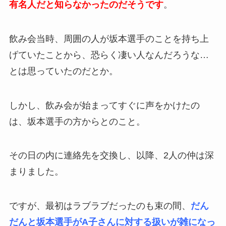
有名人だと知らなかったのだそうです
。
飲み会当時、周囲の人が坂本選手のことを持ち上
げていたことから、恐らく凄い人なんだろうな…
とは思っていたのだとか。
しかし、飲み会が始まってすぐに声をかけたの
は、坂本選手の方からとのこと。
その日の内に連絡先を交換し、以降、2人の仲は深
まりました。
ですが、最初はラブラブだったのも束の間、
だん
だんと坂本選手がA子さんに対する扱いが雑になっ