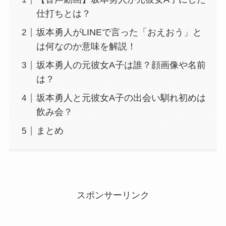
仕打ちとは？
坂本勇人がLINEで言った「おえおう」と
は何なのか意味を解説！
坂本勇人の元彼女A子は誰？顔画像や名前
は？
坂本勇人と元彼女A子の出会い馴れ初めは
飲み会？
まとめ
スポンサーリンク