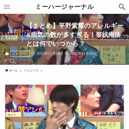
ミーハージャーナル
【まとめ】平野紫耀のアレルギー
2022
&病気の数が多すぎる！帯状疱疹
11/16
とは何でいつから？
2022年11月16日
2022年11月16日
ジャニーズ
ホーム
ジャニーズ