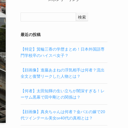
検索
最近の投稿
【特定】箕輪三香の学歴まとめ！日本外国語専
門学校卒のハイスペ女子？
【顔画像】進藤あまねの浮気相手は何者？流出
全文と復讐リークした人物とは？
【何者】太田知輝の生い立ちが闇深すぎる！レ
ーサム黒幕で田中剛との関係は？
【顔画像】真央ちゃんは何者？金バエの嫁で20
代ツインテール美女or40代の真相とは？