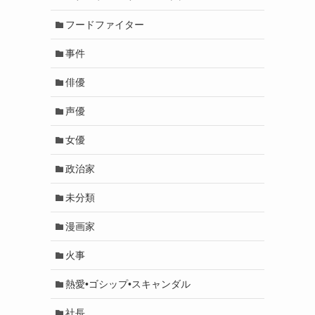
フードファイター
事件
俳優
声優
女優
政治家
未分類
漫画家
火事
熱愛•ゴシップ•スキャンダル
社長