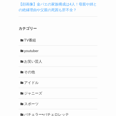
【顔画像】金バエの家族構成は4人！母親や姉と
の絶縁理由や父親の死因も肝不全？
カテゴリー
TV番組
youtuber
お笑い芸人
その他
アイドル
ジャニーズ
スポーツ
バチェラー•バチェロレッテ