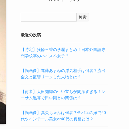
検索
最近の投稿
【特定】箕輪三香の学歴まとめ！日本外国語専
門学校卒のハイスペ女子？
【顔画像】進藤あまねの浮気相手は何者？流出
全文と復讐リークした人物とは？
【何者】太田知輝の生い立ちが闇深すぎる！レ
ーサム黒幕で田中剛との関係は？
【顔画像】真央ちゃんは何者？金バエの嫁で20
代ツインテール美女or40代の真相とは？