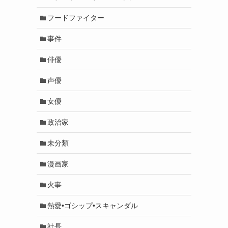
フードファイター
事件
俳優
声優
女優
政治家
未分類
漫画家
火事
熱愛•ゴシップ•スキャンダル
社長