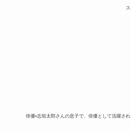
ス
俳優•志垣太郎さんの息子で、俳優として活躍さ