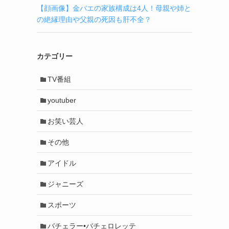
【顔画像】金バエの家族構成は4人！母親や姉と
の絶縁理由や父親の死因も肝不全？
カテゴリー
TV番組
youtuber
お笑い芸人
その他
アイドル
ジャニーズ
スポーツ
バチェラー•バチェロレッテ