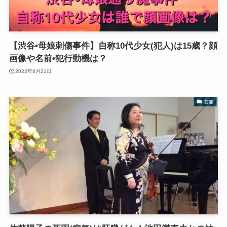
【渋谷•母娘刺傷事件】自称10代少女(犯人)は15歳？顔
画像や名前•犯行動機は？
2022年8月21日
芸能