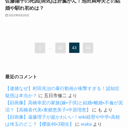
佐藤陽子の死因(病気)は肝臓がん！池田満寿夫との結
婚や馴れ初めは？
2022年8月20日
1
...
42
43
44
最近のコメント
【逮捕なぜ】村田兆治の暴行動画が衝撃すぎる！認知症
疑惑は本当か？
に
五日市修二
より
【顔画像】高橋幸宏の家族(嫁•子供)と結婚•離婚•不倫が泥
沼？【高橋喜代美•東郷恵美子•中原理恵】
に
も
より
【顔画像】遠藤理子が超かわいい！wiki経歴や中学•高校
は埼玉のどこ？【櫻坂46•3期生】
に
waka
より