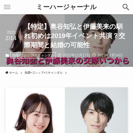
ミーハージャーナル
【特定】奥谷知弘と伊藤美来の馴
2023
れ初めは2019年イベント共演？交
2/14
際期間と結婚の可能性
2022年12月17日
2023年2月14日
熱愛•ゴシップ•スキャンダル
ホーム
熱愛•ゴシップ•スキャンダル