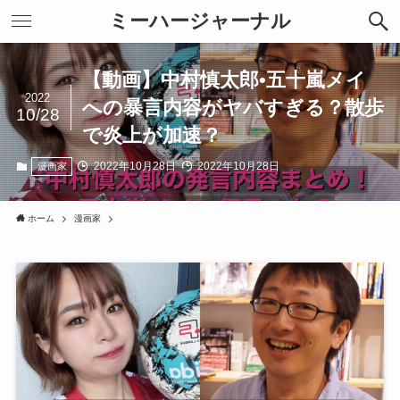
ミーハージャーナル
【動画】中村慎太郎•五十嵐メイ
2022
への暴言内容がヤバすぎる？散歩
10/28
で炎上が加速？
2022年10月28日
2022年10月28日
漫画家
ホーム
漫画家