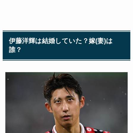
伊藤洋輝は結婚していた？嫁(妻)は
誰？