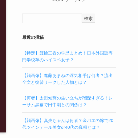
検索
最近の投稿
【特定】箕輪三香の学歴まとめ！日本外国語専
門学校卒のハイスペ女子？
【顔画像】進藤あまねの浮気相手は何者？流出
全文と復讐リークした人物とは？
【何者】太田知輝の生い立ちが闇深すぎる！レ
ーサム黒幕で田中剛との関係は？
【顔画像】真央ちゃんは何者？金バエの嫁で20
代ツインテール美女or40代の真相とは？