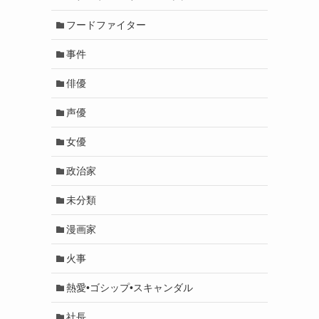
フードファイター
事件
俳優
声優
女優
政治家
未分類
漫画家
火事
熱愛•ゴシップ•スキャンダル
社長