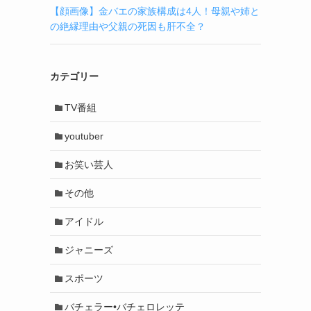
【顔画像】金バエの家族構成は4人！母親や姉と
の絶縁理由や父親の死因も肝不全？
カテゴリー
TV番組
youtuber
お笑い芸人
その他
アイドル
ジャニーズ
スポーツ
バチェラー•バチェロレッテ