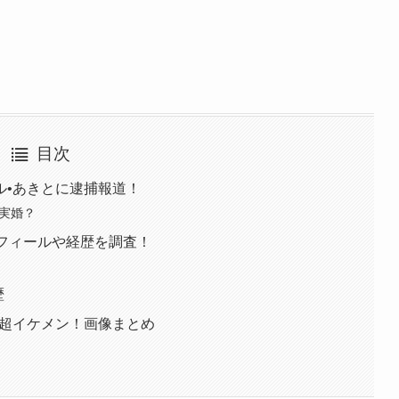
目次
ル•あきとに逮捕報道！
事実婚？
ロフィールや経歴を調査！
歴
が超イケメン！画像まとめ