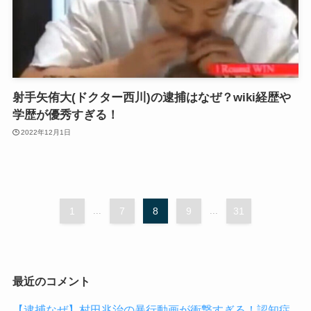
射手矢侑大(ドクター西川)の逮捕はなぜ？wiki経歴や
学歴が優秀すぎる！
2022年12月1日
1
...
7
8
9
...
31
最近のコメント
【逮捕なぜ】村田兆治の暴行動画が衝撃すぎる！認知症