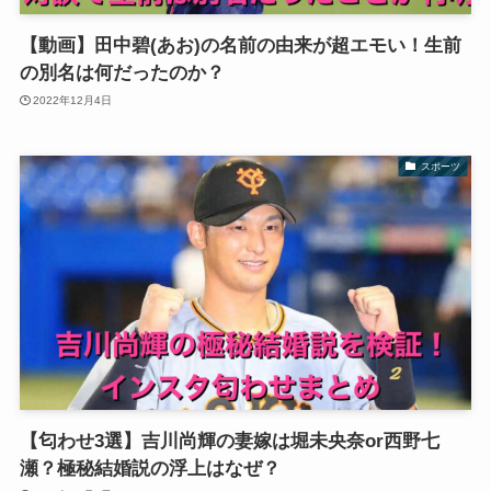
【動画】田中碧(あお)の名前の由来が超エモい！生前
の別名は何だったのか？
2022年12月4日
スポーツ
【匂わせ3選】吉川尚輝の妻嫁は堀未央奈or西野七
瀬？極秘結婚説の浮上はなぜ？