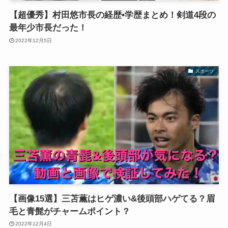
【超優秀】村田悠市長の経歴•学歴まとめ！剣道4段の
最年少市長だった！
2022年12月5日
スポーツ
【画像15選】三苫薫はヒゲ濃い&後頭部ハゲてる？眉
毛と青髭がチャームポイント？
2022年12月4日